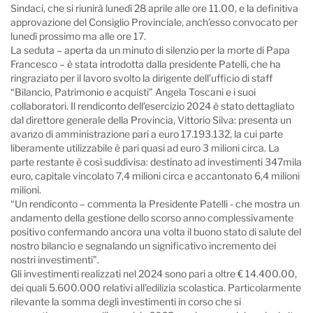
Sindaci, che si riunirà lunedì 28 aprile alle ore 11.00, e la definitiva
approvazione del Consiglio Provinciale, anch’esso convocato per
lunedì prossimo ma alle ore 17.
La seduta – aperta da un minuto di silenzio per la morte di Papa
Francesco – è stata introdotta dalla presidente Patelli, che ha
ringraziato per il lavoro svolto la dirigente dell’ufficio di staff
“Bilancio, Patrimonio e acquisti” Angela Toscani e i suoi
collaboratori. Il rendiconto dell’esercizio 2024 è stato dettagliato
dal direttore generale della Provincia, Vittorio Silva: presenta un
avanzo di amministrazione pari a euro 17.193.132, la cui parte
liberamente utilizzabile è pari quasi ad euro 3 milioni circa. La
parte restante è così suddivisa: destinato ad investimenti 347mila
euro, capitale vincolato 7,4 milioni circa e accantonato 6,4 milioni
milioni.
“Un rendiconto – commenta la Presidente Patelli - che mostra un
andamento della gestione dello scorso anno complessivamente
positivo confermando ancora una volta il buono stato di salute del
nostro bilancio e segnalando un significativo incremento dei
nostri investimenti”.
Gli investimenti realizzati nel 2024 sono pari a oltre € 14.400.00,
dei quali 5.600.000 relativi all’edilizia scolastica. Particolarmente
rilevante la somma degli investimenti in corso che si