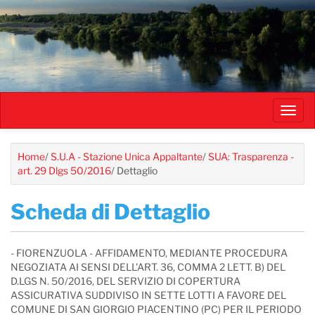
Salta
al
contenuto
principale
Toggl
navig
Home
/
S.U.A - Stazione Unica Appaltante
/
SUA: Trasparenza -
art. 29 Dlgs 50/2016
/
Dettaglio
Scheda di Dettaglio
- FIORENZUOLA - AFFIDAMENTO, MEDIANTE PROCEDURA
NEGOZIATA AI SENSI DELL'ART. 36, COMMA 2 LETT. B) DEL
D.LGS N. 50/2016, DEL SERVIZIO DI COPERTURA
ASSICURATIVA SUDDIVISO IN SETTE LOTTI A FAVORE DEL
COMUNE DI SAN GIORGIO PIACENTINO (PC) PER IL PERIODO