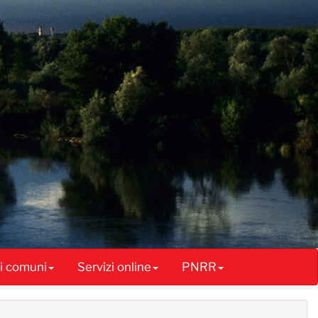
ai comuni
Servizi online
PNRR