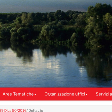
ni Aree Tematiche
Organizzazione uffici
Servizi 
. 29 Dlgs 50/2016
/
Dettaglio