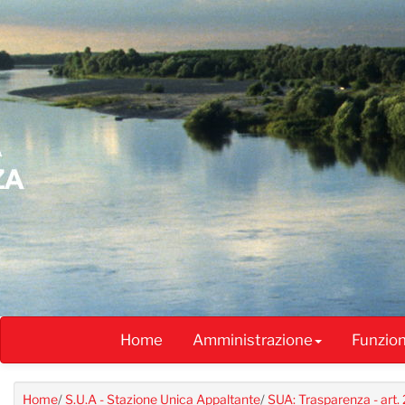
Salta
al
contenuto
principale
Home
Amministrazione
Funzio
Home
/
S.U.A - Stazione Unica Appaltante
/
SUA: Trasparenza - art