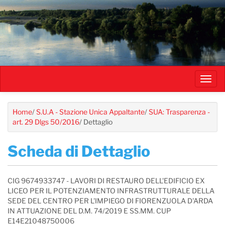
Salta
al
contenuto
principale
Toggl
navig
Home
/
S.U.A - Stazione Unica Appaltante
/
SUA: Trasparenza -
art. 29 Dlgs 50/2016
/
Dettaglio
Scheda di Dettaglio
CIG 9674933747 - LAVORI DI RESTAURO DELL'EDIFICIO EX
LICEO PER IL POTENZIAMENTO INFRASTRUTTURALE DELLA
SEDE DEL CENTRO PER L'IMPIEGO DI FIORENZUOLA D'ARDA
IN ATTUAZIONE DEL D.M. 74/2019 E SS.MM. CUP
E14E21048750006