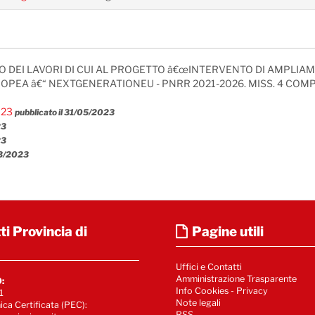
DEI LAVORI DI CUI AL PROGETTO â€œINTERVENTO DI AMPLIAM
A â€“ NEXTGENERATIONEU - PNRR 2021-2026. MISS. 4 COMP. 1 
023
pubblicato il 31/05/2023
23
23
03/2023
i Provincia di
Pagine utili
Uffici e Contatti
Amministrazione Trasparente
:
Info Cookies
-
Privacy
1
Note legali
ica Certificata (PEC):
RSS