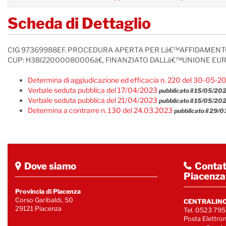
Scheda di Dettaglio
CIG 97369988EF. PROCEDURA APERTA PER Lâ€™AFFIDAMENTO 
CUP: H38I22000080006â€, FINANZIATO DALLâ€™UNIONE EUROPE
Determina di aggiudicazione ed efficacia n. 220 del 30-05-2
Verbale seduta pubblica del 17/04/2023
pubblicato il 15/05/20
Verbale seduta pubblica del 21/04/2023
pubblicato il 15/05/20
Determina a contrarre n. 130 del 24.03.2023
pubblicato il 29/
Dove siamo
Contatt
Piacenza
Provincia di Piacenza
Corso Garibaldi, 50
CENTRALINO
29121 Piacenza
Tel. 0523 795
Posta Elettron