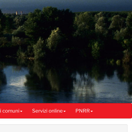
ai comuni
Servizi online
PNRR