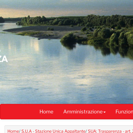
Salta
al
contenuto
principale
Home
Amministrazione
Funzio
Home
/
S.U.A - Stazione Unica Appaltante
/
SUA: Trasparenza - art