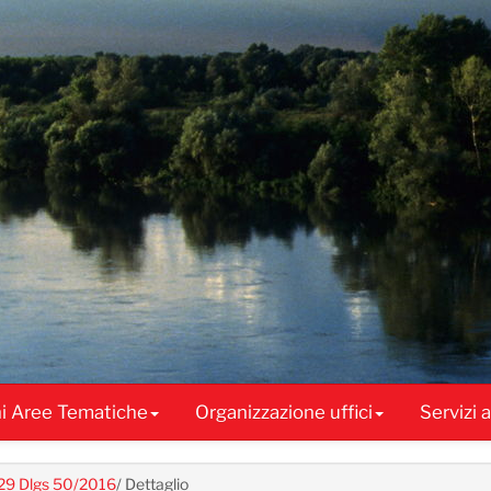
ni Aree Tematiche
Organizzazione uffici
Servizi 
. 29 Dlgs 50/2016
/
Dettaglio