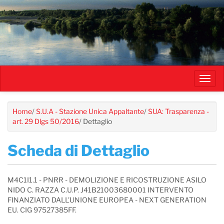
Salta
al
contenuto
principale
Toggl
navig
Home
/
S.U.A - Stazione Unica Appaltante
/
SUA: Trasparenza -
art. 29 Dlgs 50/2016
/
Dettaglio
Scheda di Dettaglio
M4C1I1.1 - PNRR - DEMOLIZIONE E RICOSTRUZIONE ASILO
NIDO C. RAZZA C.U.P. J41B21003680001 INTERVENTO
FINANZIATO DALL'UNIONE EUROPEA - NEXT GENERATION
EU. CIG 97527385FF.