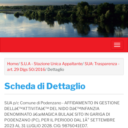
Salta
al
contenuto
principale
Toggl
navig
Home
/
S.U.A - Stazione Unica Appaltante
/
SUA: Trasparenza -
art. 29 Dlgs 50/2016
/
Dettaglio
Scheda di Dettaglio
SUA p/c Comune di Podenzano - AFFIDAMENTO IN GESTIONE
DELLâ€™ATTIVITAâ€™ DEL NIDO Dâ€™INFANZIA
DENOMINATO â€œMAGICA BULAâ€ SITO IN GARIGA DI
PODENZANO (PC), PER IL PERIODO DAL 1Â° SETTEMBRE
2023 AL 31 LUGLIO 2028. CIG: 9876041ED7.