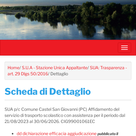
Salta
al
contenuto
principale
Toggl
navig
Home
/
S.U.A - Stazione Unica Appaltante
/
SUA: Trasparenza -
art. 29 Dlgs 50/2016
/
Dettaglio
Scheda di Dettaglio
SUA p/c Comune Castel San Giovanni (PC) Affidamento del
servizio di trasporto scolastico con assistenza per il periodo dal
21/08/2023 al 30/06/2026. CIG99001061EC
dd dichiarazione efficacia aggiudicazione
pubblicato il