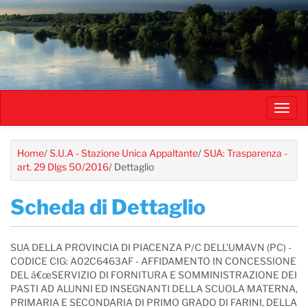
Salta
al
contenuto
principale
Toggl
navig
Home
/
S.U.A - Stazione Unica Appaltante
/
SUA: Trasparenza -
art. 29 Dlgs 50/2016
/
Dettaglio
Scheda di Dettaglio
SUA DELLA PROVINCIA DI PIACENZA P/C DELL'UMAVN (PC) -
CODICE CIG: A02C6463AF - AFFIDAMENTO IN CONCESSIONE
DEL â€œSERVIZIO DI FORNITURA E SOMMINISTRAZIONE DEI
PASTI AD ALUNNI ED INSEGNANTI DELLA SCUOLA MATERNA,
PRIMARIA E SECONDARIA DI PRIMO GRADO DI FARINI, DELLA