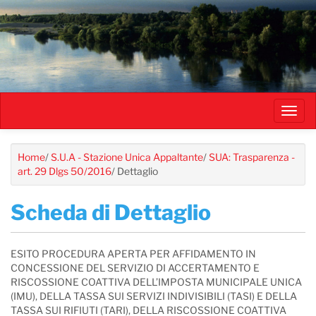
Salta
al
contenuto
principale
Toggl
navig
Home
/
S.U.A - Stazione Unica Appaltante
/
SUA: Trasparenza -
art. 29 Dlgs 50/2016
/
Dettaglio
Scheda di Dettaglio
ESITO PROCEDURA APERTA PER AFFIDAMENTO IN
CONCESSIONE DEL SERVIZIO DI ACCERTAMENTO E
RISCOSSIONE COATTIVA DELL’IMPOSTA MUNICIPALE UNICA
(IMU), DELLA TASSA SUI SERVIZI INDIVISIBILI (TASI) E DELLA
TASSA SUI RIFIUTI (TARI), DELLA RISCOSSIONE COATTIVA