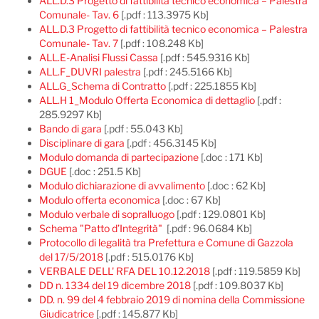
ALL.D.3 Progetto di fattibilità tecnico economica – Palestra
Comunale- Tav. 6
[.pdf : 113.3975 Kb]
ALL.D.3 Progetto di fattibilità tecnico economica – Palestra
Comunale- Tav. 7
[.pdf : 108.248 Kb]
ALL.E-Analisi Flussi Cassa
[.pdf : 545.9316 Kb]
ALL.F_DUVRI palestra
[.pdf : 245.5166 Kb]
ALL.G_Schema di Contratto
[.pdf : 225.1855 Kb]
ALL.H 1_Modulo Offerta Economica di dettaglio
[.pdf :
285.9297 Kb]
Bando di gara
[.pdf : 55.043 Kb]
Disciplinare di gara
[.pdf : 456.3145 Kb]
Modulo domanda di partecipazione
[.doc : 171 Kb]
DGUE
[.doc : 251.5 Kb]
Modulo dichiarazione di avvalimento
[.doc : 62 Kb]
Modulo offerta economica
[.doc : 67 Kb]
Modulo verbale di sopralluogo
[.pdf : 129.0801 Kb]
Schema "Patto d’Integrità"
[.pdf : 96.0684 Kb]
Protocollo di legalità tra Prefettura e Comune di Gazzola
del 17/5/2018
[.pdf : 515.0176 Kb]
VERBALE DELL' RFA DEL 10.12.2018
[.pdf : 119.5859 Kb]
DD n. 1334 del 19 dicembre 2018
[.pdf : 109.8037 Kb]
DD. n. 99 del 4 febbraio 2019 di nomina della Commissione
Giudicatrice
[.pdf : 145.877 Kb]