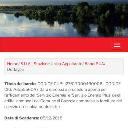
Salta
al
contenuto
principale
Toggl
navig
Home
/
S.U.A - Stazione Unica Appaltante
/
Bandi SUA
/
Dettaglio
Titolo del bando:
CODICE CUP: J27B17000490006 - CODICE
CIG: 7655556CA7 Gara europea a procedura aperta per
l'affidamento del 'Servizio Energia' e 'Servizio Energia Plus' degli
edifici comunali del Comune di Gazzola compresa la fornitura del
servizio di riscaldamento e di p
Data di Scadenza:
05/12/2018