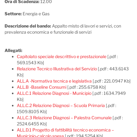
Ora di Scadenza:
12.00
Settore:
Energia e Gas
Descrizione del bando:
Appalto misto di lavori e servizi, con
prevalenza economica e funzionale di servizi
Allegati:
Capitolato speciale descrittivo e prestazionale
[.pdf :
569.1543 Kb]
Relazione Tecnico Illustrativa del Servizio
[.pdf : 443.6143
Kb]
ALL.A -Normativa tecnica e legislativa
[.pdf : 221.0947 Kb]
ALL.B -Baseline Consumi
[.pdf : 255.6758 Kb]
ALL.C.1 Relazione Diagnosi - Municipio
[.pdf : 1634.7949
Kb]
ALL.C.2 Relazione Diagnosi – Scuola Primaria
[.pdf :
1509.8105 Kb]
ALL.C.3 Relazione Diagnosi – Palestra Comunale
[.pdf :
2524.6455 Kb]
ALL.D.1 Progetto di fattibilità tecnico economica –
Municipio-calcolo spesa
[.pdf : 194.5254 Kb]