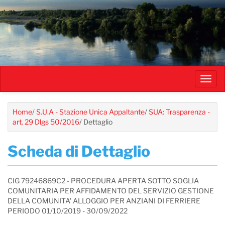
Salta
al
contenuto
principale
Toggl
navig
Home
/
S.U.A - Stazione Unica Appaltante
/
SUA: Trasparenza -
art. 29 Dlgs 50/2016
/
Dettaglio
Scheda di Dettaglio
CIG 79246869C2 - PROCEDURA APERTA SOTTO SOGLIA
COMUNITARIA PER AFFIDAMENTO DEL SERVIZIO GESTIONE
DELLA COMUNITA' ALLOGGIO PER ANZIANI DI FERRIERE
PERIODO 01/10/2019 - 30/09/2022