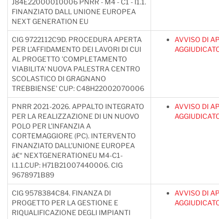
J84E22000010006 PNRR - M4 - C1 - I1.1.
FINANZIATO DALL UNIONE EUROPEA
NEXT GENERATION EU
CIG 9722112C9D. PROCEDURA APERTA
AVVISO DI A
PER L'AFFIDAMENTO DEI LAVORI DI CUI
AGGIUDICAT
AL PROGETTO 'COMPLETAMENTO
VIABILITA' NUOVA PALESTRA CENTRO
SCOLASTICO DI GRAGNANO
TREBBIENSE' CUP: C48H22002070006
PNRR 2021-2026. APPALTO INTEGRATO
AVVISO DI A
PER LA REALIZZAZIONE DI UN NUOVO
AGGIUDICAT
POLO PER L'INFANZIA A
CORTEMAGGIORE (PC). INTERVENTO
FINANZIATO DALL'UNIONE EUROPEA
â€“ NEXTGENERATIONEU M4-C1-
I.1.1.CUP: H71B21007440006. CIG
9678971B89
CIG 9578384C84. FINANZA DI
AVVISO DI A
PROGETTO PER LA GESTIONE E
AGGIUDICAT
RIQUALIFICAZIONE DEGLI IMPIANTI