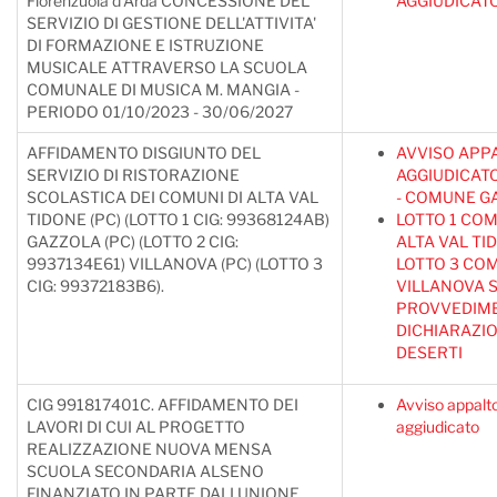
Fiorenzuola d'Arda CONCESSIONE DEL
AGGIUDICAT
SERVIZIO DI GESTIONE DELL'ATTIVITA'
DI FORMAZIONE E ISTRUZIONE
MUSICALE ATTRAVERSO LA SCUOLA
COMUNALE DI MUSICA M. MANGIA -
PERIODO 01/10/2023 - 30/06/2027
AFFIDAMENTO DISGIUNTO DEL
AVVISO APP
SERVIZIO DI RISTORAZIONE
AGGIUDICATO
SCOLASTICA DEI COMUNI DI ALTA VAL
- COMUNE G
TIDONE (PC) (LOTTO 1 CIG: 99368124AB)
LOTTO 1 CO
GAZZOLA (PC) (LOTTO 2 CIG:
ALTA VAL TI
9937134E61) VILLANOVA (PC) (LOTTO 3
LOTTO 3 CO
CIG: 99372183B6).
VILLANOVA S
PROVVEDIM
DICHIARAZIO
DESERTI
CIG 991817401C. AFFIDAMENTO DEI
Avviso appalt
LAVORI DI CUI AL PROGETTO
aggiudicato
REALIZZAZIONE NUOVA MENSA
SCUOLA SECONDARIA ALSENO
FINANZIATO IN PARTE DALLUNIONE