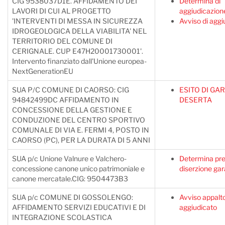
CIG 9538037D1E. AFFIDAMENTO DEI
Determina di
LAVORI DI CUI AL PROGETTO
aggiudicazion
'INTERVENTI DI MESSA IN SICUREZZA
Avviso di aggi
IDROGEOLOGICA DELLA VIABILITA' NEL
TERRITORIO DEL COMUNE DI
CERIGNALE. CUP E47H20001730001'.
Intervento finanziato dall'Unione europea-
NextGenerationEU
SUA P/C COMUNE DI CAORSO: CIG
ESITO DI GA
94842499DC AFFIDAMENTO IN
DESERTA
CONCESSIONE DELLA GESTIONE E
CONDUZIONE DEL CENTRO SPORTIVO
COMUNALE DI VIA E. FERMI 4, POSTO IN
CAORSO (PC), PER LA DURATA DI 5 ANNI
SUA p/c Unione Valnure e Valchero-
Determina pre
concessione canone unico patrimoniale e
diserzione gar
canone mercatale.CIG: 9504473B3
SUA p/c COMUNE DI GOSSOLENGO:
Avviso appalt
AFFIDAMENTO SERVIZI EDUCATIVI E DI
aggiudicato
INTEGRAZIONE SCOLASTICA