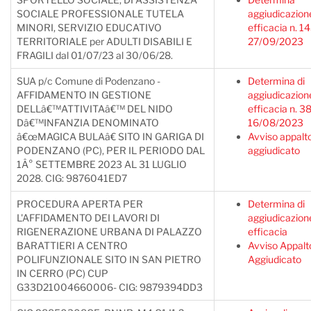
SOCIALE PROFESSIONALE TUTELA
aggiudicazion
MINORI, SERVIZIO EDUCATIVO
efficacia n. 14
TERRITORIALE per ADULTI DISABILI E
27/09/2023
FRAGILI dal 01/07/23 al 30/06/28.
SUA p/c Comune di Podenzano -
Determina di
AFFIDAMENTO IN GESTIONE
aggiudicazion
DELLâ€™ATTIVITAâ€™ DEL NIDO
efficacia n. 3
Dâ€™INFANZIA DENOMINATO
16/08/2023
â€œMAGICA BULAâ€ SITO IN GARIGA DI
Avviso appalt
PODENZANO (PC), PER IL PERIODO DAL
aggiudicato
1Â° SETTEMBRE 2023 AL 31 LUGLIO
2028. CIG: 9876041ED7
PROCEDURA APERTA PER
Determina di
L'AFFIDAMENTO DEI LAVORI DI
aggiudicazion
RIGENERAZIONE URBANA DI PALAZZO
efficacia
BARATTIERI A CENTRO
Avviso Appalt
POLIFUNZIONALE SITO IN SAN PIETRO
Aggiudicato
IN CERRO (PC) CUP
G33D21004660006- CIG: 9879394DD3