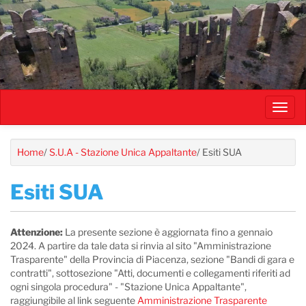
Salta
al
contenuto
principale
Toggl
navig
Home
/
S.U.A - Stazione Unica Appaltante
/
Esiti SUA
Esiti SUA
Attenzione:
La presente sezione è aggiornata fino a gennaio
2024. A partire da tale data si rinvia al sito "Amministrazione
Trasparente" della Provincia di Piacenza, sezione "Bandi di gara e
contratti", sottosezione "Atti, documenti e collegamenti riferiti ad
ogni singola procedura" - "Stazione Unica Appaltante",
raggiungibile al link seguente
Amministrazione Trasparente