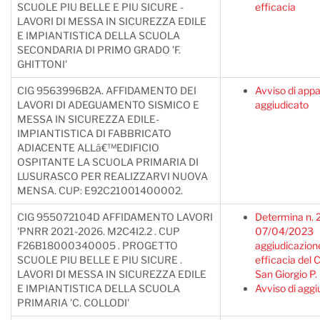
SCUOLE PIU BELLE E PIU SICURE -
efficacia
LAVORI DI MESSA IN SICUREZZA EDILE
E IMPIANTISTICA DELLA SCUOLA
SECONDARIA DI PRIMO GRADO 'F.
GHITTONI'
CIG 9563996B2A. AFFIDAMENTO DEI
Avviso di appa
LAVORI DI ADEGUAMENTO SISMICO E
aggiudicato
MESSA IN SICUREZZA EDILE-
IMPIANTISTICA DI FABBRICATO
ADIACENTE ALLâ€™EDIFICIO
OSPITANTE LA SCUOLA PRIMARIA DI
LUSURASCO PER REALIZZARVI NUOVA
MENSA. CUP: E92C21001400002.
CIG 955072104D AFFIDAMENTO LAVORI
Determina n. 
'PNRR 2021-2026. M2C4I2.2 . CUP
07/04/2023
F26B18000340005 . PROGETTO
aggiudicazion
SCUOLE PIU BELLE E PIU SICURE .
efficacia del
LAVORI DI MESSA IN SICUREZZA EDILE
San Giorgio P.
E IMPIANTISTICA DELLA SCUOLA
Avviso di aggi
PRIMARIA 'C. COLLODI'