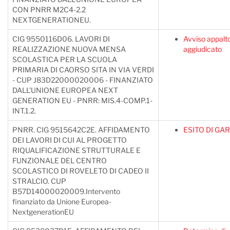
CON PNRR M2C4-2.2
NEXTGENERATIONEU.
CIG 9550116D06. LAVORI DI
Avviso appalt
REALIZZAZIONE NUOVA MENSA
aggiudicato
SCOLASTICA PER LA SCUOLA
PRIMARIA DI CAORSO SITA IN VIA VERDI
- CUP J83D22000020006 - FINANZIATO
DALL'UNIONE EUROPEA NEXT
GENERATION EU - PNRR: MIS.4-COMP.1-
INT.1.2.
PNRR. CIG 9515642C2E. AFFIDAMENTO
ESITO DI GA
DEI LAVORI DI CUI AL PROGETTO
RIQUALIFICAZIONE STRUTTURALE E
FUNZIONALE DEL CENTRO
SCOLASTICO DI ROVELETO DI CADEO II
STRALCIO. CUP
B57D14000020009.Intervento
finanziato da Unione Europea-
NextgenerationEU