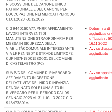
RISCOSSIONE DEL CANONE UNICO
PATRIMONIALE E DEL CANONE PER
L'OCCUPAZIONE NEI MERCATI.PERIODO
01.01.2023 -31.12.2027
CIG 9440160A77. PNRR AFFIDAMENTO
Determina di
LAVORI 'INTERVENTI DI
aggiudicazion
MANUTENZIONE STRAORDINARIA PER
efficacia n. 5
MESSA IN SICUREZZA DELLA
16.11.2022
VIABILITÃ€ COMUNALE INTERESSANTE
Avviso di appa
VIA J.F. KENNEDY E STRADE LIMITROFE.
aggiudicato
CUP H37H19001580001 DEL COMUNE
DI CASTELVETRO (PC)
SUA P/C DEL COMUNE DI RIVERGARO:
Avviso appalt
AFFIDAMENTO IN GESTIONE
aggiudicato
DELL'ATTIVITA' DEL NIDO D'INFANZIA
DENOMINATO SOLE LUNA SITO IN
RIVERGARO, PER IL PERIODO DAL 09
GENNAIO 2023 AL 31 LUGLIO 2027. CIG
943473801A.
SUA P/C COMUNE DI FIORENZUOLA
AVVISO DI A