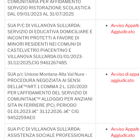
COMUNITARIA PER AFFIDAMENTO
SERVIZIO RISTORAZIONE SCOLASTICA
DAL 09/01/2023 AL 31/07/2025
SUA P/C DI VILLANOVA SULL'ARDA:
Avviso Appalt
SERVIZIO DI EDUCATIVA DOMICILIARE E
Aggiudicato
INCONTRI PROTETTI A FAVORE DI
MINORI RESIDENTI NEI COMUNI DI
CASTELVETRO PIACENTINO E
VILLANOVA SULL'ARDA.01/01/2023-
31/12/2025,CIG 9461267485.
SUA p/c Unione Montana Alta Val Nure -
Avviso di appa
PROCEDURA NEGOZIATA AI SENSI
aggiudicato
DELLâ€™ART. 1 COMMA 2 L. 120/2020
PER L'AFFIDAMENTO DEL SERVIZIO DI
COMUNITAâ€™ ALLOGGIO PER ANZIANI
SITA IN FERRIERE (PC). PERIODO
01.01.2023 â€“ 31.12.2026. â€“ CIG
9452259AE0
SUA P/C DI VILLANOVA SULL'ARDA:
Avviso Appalt
ASSISTENZA SOCIALE PROFESSIONALE
Aggiudicato