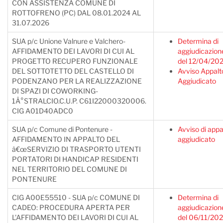
CON ASSISTENZA COMUNE DI
ROTTOFRENO (PC) DAL 08.01.2024 AL
31.07.2026
SUA p/c Unione Valnure e Valchero-
Determina di
AFFIDAMENTO DEI LAVORI DI CUI AL
aggiudicazion
PROGETTO RECUPERO FUNZIONALE
del 12/04/20
DEL SOTTOTETTO DEL CASTELLO DI
Avviso Appalt
PODENZANO PER LA REALIZZAZIONE
Aggiudicato
DI SPAZI DI COWORKING-
1Â°STRALCIO.C.U.P. C61I22000320006.
CIG A01D40ADC0
SUA p/c Comune di Pontenure -
Avviso di appa
AFFIDAMENTO IN APPALTO DEL
aggiudicato
â€œSERVIZIO DI TRASPORTO UTENTI
PORTATORI DI HANDICAP RESIDENTI
NEL TERRITORIO DEL COMUNE DI
PONTENURE
CIG A00E55510 - SUA p/c COMUNE DI
Determina di
CADEO: PROCEDURA APERTA PER
aggiudicazion
L'AFFIDAMENTO DEI LAVORI DI CUI AL
del 06/11/20