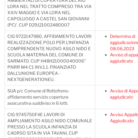
AMBIENTALI DI COPERTURA DEL RIO
LORA NEL TRATTO COMPRESO TRA VIA
XXIV MAGGIO E VIA LORA NEL
CAPOLUOGO A CASTEL SAN GIOVANNI
(PC)'. CUP D29J21002480007
CIG 9722147980. AFFIDAMENTO LAVORI
Determina di
REALIZZAZIONE POLO PER L'INFANZIA
aggiudicazione
COMPRENDENTE NUOVO ASILO NIDO E
08.06.2023
SCUOLA MATERNA DEL COMUNE DI
Avviso di appa
SARMATO. CUP H48H21000040006''
aggiudicato
PNRR M4 C1 INV.1.1. FINANZIATO
DALL'UNIONE EUROPEA -
NEXTGENERATIONEU.
SUA p/c Comune di Rottofreno-
Avviso di Appa
affidamento servizio copertura
aggiudicato
assicurativa suddiviso in 6 lotti.
CIG 9745750F4E LAVORI DI
Avviso Appalt
AMPLIAMENTO ASILO NIDO COMUNALE
Aggiudicato
PRESSO LA SCUOLA INFANZIA DI
CAORSO SITA IN VIA TAVANI, CUP