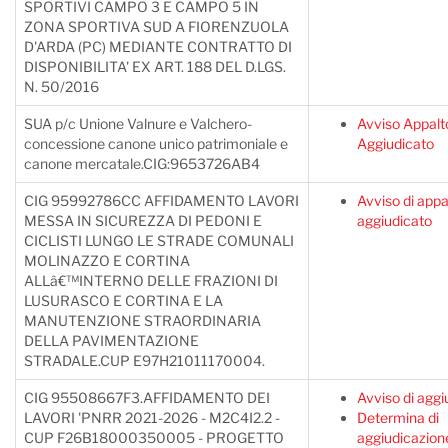
SPORTIVI CAMPO 3 E CAMPO 5 IN
ZONA SPORTIVA SUD A FIORENZUOLA
D'ARDA (PC) MEDIANTE CONTRATTO DI
DISPONIBILITA' EX ART. 188 DEL D.LGS.
N. 50/2016
SUA p/c Unione Valnure e Valchero-
Avviso Appalt
concessione canone unico patrimoniale e
Aggiudicato
canone mercatale.CIG:9653726AB4
CIG 95992786CC AFFIDAMENTO LAVORI
Avviso di appa
MESSA IN SICUREZZA DI PEDONI E
aggiudicato
CICLISTI LUNGO LE STRADE COMUNALI
MOLINAZZO E CORTINA
ALLâ€™INTERNO DELLE FRAZIONI DI
LUSURASCO E CORTINA E LA
MANUTENZIONE STRAORDINARIA
DELLA PAVIMENTAZIONE
STRADALE.CUP E97H21011170004.
CIG 95508667F3.AFFIDAMENTO DEI
Avviso di aggi
LAVORI 'PNRR 2021-2026 - M2C4I2.2 -
Determina di
CUP F26B18000350005 - PROGETTO
aggiudicazion