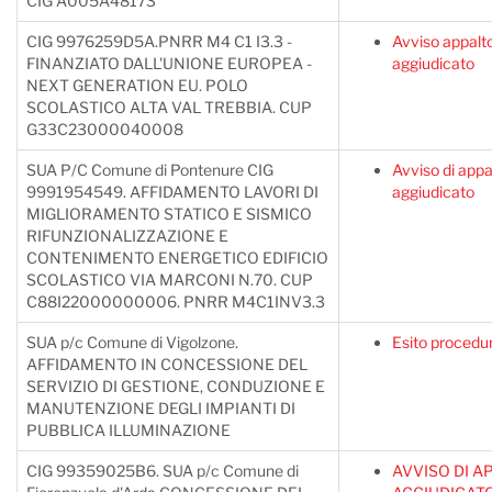
CIG A005A48173
CIG 9976259D5A.PNRR M4 C1 I3.3 -
Avviso appalt
FINANZIATO DALL'UNIONE EUROPEA -
aggiudicato
NEXT GENERATION EU. POLO
SCOLASTICO ALTA VAL TREBBIA. CUP
G33C23000040008
SUA P/C Comune di Pontenure CIG
Avviso di appa
9991954549. AFFIDAMENTO LAVORI DI
aggiudicato
MIGLIORAMENTO STATICO E SISMICO
RIFUNZIONALIZZAZIONE E
CONTENIMENTO ENERGETICO EDIFICIO
SCOLASTICO VIA MARCONI N.70. CUP
C88I22000000006. PNRR M4C1INV3.3
SUA p/c Comune di Vigolzone.
Esito procedu
AFFIDAMENTO IN CONCESSIONE DEL
SERVIZIO DI GESTIONE, CONDUZIONE E
MANUTENZIONE DEGLI IMPIANTI DI
PUBBLICA ILLUMINAZIONE
CIG 99359025B6. SUA p/c Comune di
AVVISO DI A