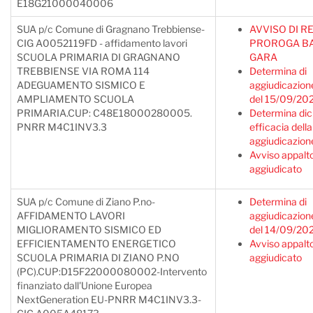
E18G21000040006
SUA p/c Comune di Gragnano Trebbiense-
AVVISO DI RE
CIG A0052119FD - affidamento lavori
PROROGA BA
SCUOLA PRIMARIA DI GRAGNANO
GARA
TREBBIENSE VIA ROMA 114
Determina di
ADEGUAMENTO SISMICO E
aggiudicazion
AMPLIAMENTO SCUOLA
del 15/09/20
PRIMARIA.CUP: C48E18000280005.
Determina dic
PNRR M4C1INV3.3
efficacia della
aggiudicazion
Avviso appalt
aggiudicato
SUA p/c Comune di Ziano P.no-
Determina di
AFFIDAMENTO LAVORI
aggiudicazion
MIGLIORAMENTO SISMICO ED
del 14/09/20
EFFICIENTAMENTO ENERGETICO
Avviso appalt
SCUOLA PRIMARIA DI ZIANO P.NO
aggiudicato
(PC).CUP:D15F22000080002-Intervento
finanziato dall'Unione Europea
NextGeneration EU-PNRR M4C1INV3.3-