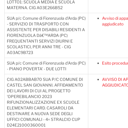
LOTTO1: SCUOLA MEDIA E SCUOLA
MATERNA. CIG A03E266B52
SUA p/c Comune di Fiorenzuola d'Arda (PC)
Avviso di appa
- SERVIZIO DI TRASPORTO CON
aggiudicato
ASSISTENTE PER DISABILI RESIDENTI A
FIORENZUOLA Dâ€™ARDA (PC)
FREQUENTANTI SERVIZI DIURNI E
SCOLASTICI, PER ANNI TRE - CIG
A03AC9B723
SUA p/c Comune di Fiorenzuola d'Arda (PC)
Esito procedu
- PIANO POVERTA' - DUE LOTTI
CIG A02ABBAB70 SUA P/C COMUNE DI
AVVISO DI A
CASTEL SAN GIOVANNI. AFFIDAMENTO
AGGIUDICAT
DEI LAVORI DI CUI AL PROGETTO
'OPEREBILANCIO 2023
RIFUNZIONALIZZAZIONE EX SCUOLE
ELEMENTARI CARD. CASAROLI DA
DESTINARE A NUOVA SEDE DEGLI
UFFICI COMUNALI - 4^ STRALCIO CUP
D24E21000360001