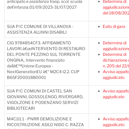
anticipato e assistenza trasp. scol. scuola
Determina di
dell'infanzia.01/09/2023-31/07/2027
aggiudicazion
del 18/08/20
SUA P/C COMUNE DI VILLANOVA -
Esito di gara
ASSISTENZA ALUNNI DISABILI
CIG 9784854CF3. AFFIDAMENTO
Determina di
LAVORI â€œINTERVENTO DI RESTAURO
aggiudicazion
DEL PONTE PEZZINO SUL TORRENTE
Determina di
ONGINA,. Intervento finanziato
dichiarazione 
dallâ€™Unione Europea -
n. 205 del 22
NextGenerationEU â€“ M2C4 I2.2. CUP
Avviso appalt
B65F20001880001
aggiudicato
SUA P/C COMUNI DI CASTEL SAN
Avviso appalt
GIOVANNI, GOSSOLENGO, RIVERGARO,
aggiudicato
VIGOLZONE E PODENZANO SERVIZI
BIBLIOTECARI
M4C1I1.1 - PNRR DEMOLIZIONE E
Avviso appalt
RICOSTRUZIONE ASILO NIDO C. RAZZA
aggiudicato