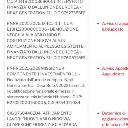
C.U.P. J41B21003680001 INTERVENTO
FINANZIATO DALL'UNIONE EUROPEA -
NEXT GENERATION EU. CIG 97527385FF.
PNRR 2021-2026. M4C1-I1.1 - CUP:
Avviso di appa
E18H22000000006 - DEMOLIZIONE
aggiudicato
VECCHIA ALA ASILO NIDO E
COSTRUZIONE NUOVA ALA IN
AMPLIAMENTO AL PLESSO ESISTENTE -
FINANZIATO DALL'UNIONE EUROPEA -
NEXT GENERATION EU. CIG 97605715FE
PNRR 2021-2026 MISSIONE 4
Avviso Appalt
COMPONENTE 1 INVESTIMENTO 1.1. -
Aggiudicato
Finanziato dall'unione europea- Next
Generation EU - Decreto 57/2022 Lavori di
riqualificazione funzionale e messa in
sicurezza scuola infanzia Nibbiano - CUP:
B27G22000150006, CIG 9754011084
CIG 9760446ED4. 'AFFIDAMENTO
Determina di
LAVORI ''NUOVO ASILO NIDO VIA
aggiudicazion
GUARESCHI'' FIORENZUOLA D'ARDA
efficacia n. 4