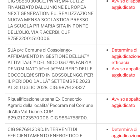
CIG 98850308CE. PNNR, M4 C1 I1.2:
Avviso di appa
FINANZIATO DALL'UNIONE EUROPEA
aggiudicato
NEXT GENERATION EU. REALIZZAZIONE
NUOVA MENSA SCOLASTICA PRESSO
LA SCUOLA PRIMARIA SITA IN PONTE
DELL'OLIO, VIA F. ACERBI, CUP
B75E22001510006.
SUA p/c Comune di Gossolengo-
Determina di
AFFIDAMENTO IN GESTIONE DELLâ€™
aggiudicazion
ATTIVITAâ€™ DEL NIDO Dâ€™INFANZIA
efficacia
DENOMINATO â€œLâ€™ALBERO DELLE
Avviso appalt
COCCOLEâ€ SITO IN GOSSOLENGO, PER
aggiudicato
IL PERIODO DAL 1Â° SETTEMBRE 2023
AL 31 LUGLIO 2028. CIG: 9879129327
Riqualificazione urbana Ex Consorzio
Avviso appalt
Agrario della localita' Pecorara nel Comune
aggiudicato
di Alta Val Tidone. CUP
B29J21023570006, CIG 9864758FD0.
CIG 9876912D9D. INTERVENTI DI
Determina di
EFFICIENTAMENTO ENERGETICO E
aggiudicazion