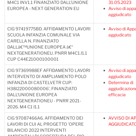
M4C1 INV1.1 FINANZIATO DALL'UNIONE
31.05.2023
EUROPEA - NEXT GENERATION EU
Avviso di appa
aggiudicato
CIG 97419775BD. AFFIDAMENTO LAVORI
Avviso di Appa
SCUOLA INFANZIA COMUNALE VIA
aggiudicato
CARELLA N. FINANZIATO
DALLâ€™UNIONE EUROPEA â€“
NEXTGENERATIONEU. PNRR M4C1.I1.1
CUP C44E21000100001
CIG 97369988EF AFFIDAMENTO LAVORI
Avviso di appa
INTERVENTO DI AMPLIAMENTO POLO
aggiudicato
INFANZIA DI CASTELVETR CUP:
Determina di
H38I22000080006', FINANZIATO
aggiudicazion
DALL'UNIONE EUROPEA
efficacia
NEXTGENERATIONEU - PNRR 2021-
2026. M4 C1 I1.1
CIG 97087466A6. AFFIDAMENTO DEI
AVVISO DI A
LAVORI DI CUI AL PROGETTO 'OPERE
AGGIUDICAT
BILANCIO 2022 INTERVENTI