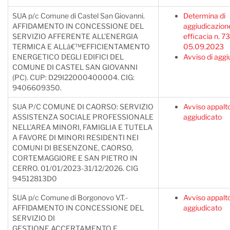
SUA p/c Comune di Castel San Giovanni.
Determina di
AFFIDAMENTO IN CONCESSIONE DEL
aggiudicazion
SERVIZIO AFFERENTE ALL'ENERGIA
efficacia n. 7
TERMICA E ALLâ€™EFFICIENTAMENTO
05.09.2023
ENERGETICO DEGLI EDIFICI DEL
Avviso di aggi
COMUNE DI CASTEL SAN GIOVANNI
(PC). CUP: D29I22000400004. CIG:
9406609350.
SUA P/C COMUNE DI CAORSO: SERVIZIO
Avviso appalt
ASSISTENZA SOCIALE PROFESSIONALE
aggiudicato
NELL'AREA MINORI, FAMIGLIA E TUTELA
A FAVORE DI MINORI RESIDENTI NEI
COMUNI DI BESENZONE, CAORSO,
CORTEMAGGIORE E SAN PIETRO IN
CERRO. 01/01/2023-31/12/2026. CIG
94512813D0
SUA p/c Comune di Borgonovo V.T.-
Avviso appalt
AFFIDAMENTO IN CONCESSIONE DEL
aggiudicato
SERVIZIO DI
GESTIONE,ACCERTAMENTO E