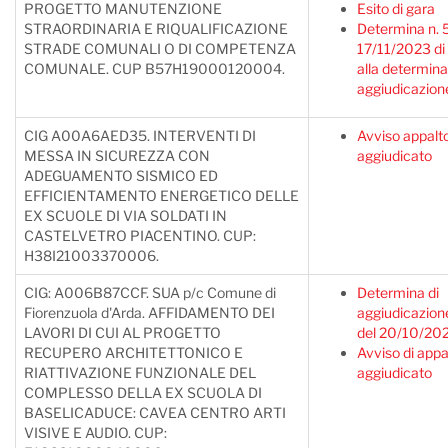
PROGETTO MANUTENZIONE
Esito di gara
STRAORDINARIA E RIQUALIFICAZIONE
Determina n. 
STRADE COMUNALI O DI COMPETENZA
17/11/2023 di 
COMUNALE. CUP B57H19000120004.
alla determina
aggiudicazion
CIG A00A6AED35. INTERVENTI DI
Avviso appalt
MESSA IN SICUREZZA CON
aggiudicato
ADEGUAMENTO SISMICO ED
EFFICIENTAMENTO ENERGETICO DELLE
EX SCUOLE DI VIA SOLDATI IN
CASTELVETRO PIACENTINO. CUP:
H38I21003370006.
CIG: A006B87CCF. SUA p/c Comune di
Determina di
Fiorenzuola d'Arda. AFFIDAMENTO DEI
aggiudicazion
LAVORI DI CUI AL PROGETTO
del 20/10/20
RECUPERO ARCHITETTONICO E
Avviso di appa
RIATTIVAZIONE FUNZIONALE DEL
aggiudicato
COMPLESSO DELLA EX SCUOLA DI
BASELICADUCE: CAVEA CENTRO ARTI
VISIVE E AUDIO. CUP: