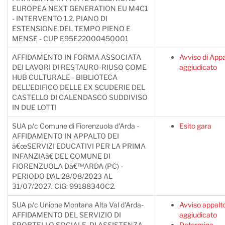
EUROPEA NEXT GENERATION EU M4C1
- INTERVENTO 1.2. PIANO DI
ESTENSIONE DEL TEMPO PIENO E
MENSE - CUP E95E22000450001
AFFIDAMENTO IN FORMA ASSOCIATA
Avviso di Appa
DEI LAVORI DI RESTAURO-RIUSO COME
aggiudicato
HUB CULTURALE - BIBLIOTECA
DELL'EDIFICO DELLE EX SCUDERIE DEL
CASTELLO DI CALENDASCO SUDDIVISO
IN DUE LOTTI
SUA p/c Comune di Fiorenzuola d'Arda -
Esito gara
AFFIDAMENTO IN APPALTO DEI
â€œSERVIZI EDUCATIVI PER LA PRIMA
INFANZIAâ€ DEL COMUNE DI
FIORENZUOLA Dâ€™ARDA (PC) -
PERIODO DAL 28/08/2023 AL
31/07/2027. CIG: 99188340C2.
SUA p/c Unione Montana Alta Val d'Arda-
Avviso appalt
AFFIDAMENTO DEL SERVIZIO DI
aggiudicato
SPORTELLO SOCIALE, DI ASSISTENZA
Determina