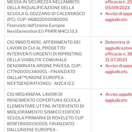
MESSA IN SICUREZZA NELL'AMBITO
efficacia n. 2
DELLA RIQUALIFICAZIONE DELLA
05/09/2023
SCUOLA G. GOZZANO DI CALENDASCO
Avviso di appa
(PC). CUP: H68I22000080005.
aggiudicato
Finanziato dall'Unione Europea
NextGeneration EU PNRR M4C1 I3.3
CIG 986071469C. AFFIDAMENTO DEI
Determina di
LAVORI DI CUI AL PROGETTO:
aggiudicazion
INTERVENTI URGENTI DI RIPRISTINO
efficacia n. 3
DELLA VIABILITA' COMUNALE
21.07.2023
DENOMINATA ARGINE PAVESA. CUP:
Avviso di appa
C77H20001340001.- FINANZIATO
aggiudicato.
DALLâ€™UNIONE EUROPEA -
NEXTGENERATIONEU - M2C4 I2.2.
CIG 9851496FAA. LAVORI DI
Avviso appalt
RIFACIMENTO COPERTURA SCUOLA
aggiudicato
ELEMENTARE UTTINI. INTERVENTO DI
MIGLIORAMENTO SISMICO EDIFICIO
SCUOLA PRIMARIA DI ROVELETO CUP
B59F19000150005. FINANZIATO
DALL'UNIONE EUROPEA -